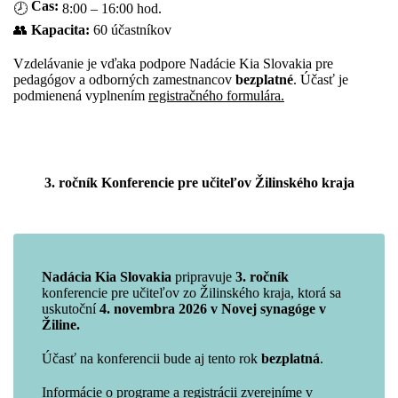
Čas:
🕗
8:00 – 16:00 hod.
👥
Kapacita:
60 účastníkov
Vzdelávanie je vďaka podpore Nadácie Kia Slovakia pre
pedagógov a odborných zamestnancov
bezplatné
. Účasť je
podmienená vyplnením
registračného formulára.
3. ročník Konferencie pre učiteľov Žilinského kraja
Nadácia Kia Slovakia
pripravuje
3. ročník
konferencie pre učiteľov zo Žilinského kraja, ktorá sa
uskutoční
4. novembra 2026 v Novej synagóge v
Žiline.
Účasť na konferencii bude aj tento rok
bezplatná
.
Informácie o programe a registrácii zverejníme v