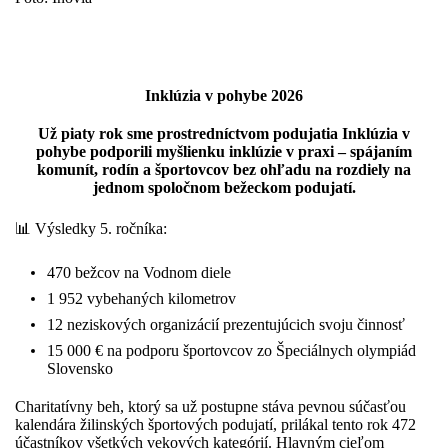
Inklúzia v pohybe 2026
Už piaty rok sme prostredníctvom podujatia Inklúzia v
pohybe podporili myšlienku inklúzie v praxi – spájaním
komunít, rodín a športovcov bez ohľadu na rozdiely na
jednom spoločnom bežeckom podujatí.
📊 Výsledky 5. ročníka:
470 bežcov na Vodnom diele
1 952 vybehaných kilometrov
12 neziskových organizácií prezentujúcich svoju činnosť
15 000 € na podporu športovcov zo Špeciálnych olympiád
Slovensko
Charitatívny beh, ktorý sa už postupne stáva pevnou súčasťou
kalendára žilinských športových podujatí, prilákal tento rok 472
účastníkov všetkých vekových kategórií. Hlavným cieľom