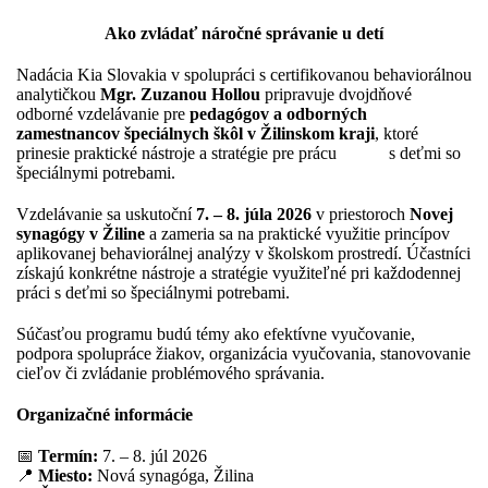
Ako zvládať náročné správanie u detí
Nadácia Kia Slovakia v spolupráci s certifikovanou behaviorálnou
analytičkou
Mgr. Zuzanou Hollou
pripravuje dvojdňové
odborné vzdelávanie pre
pedagógov a odborných
zamestnancov špeciálnych škôl v Žilinskom kraji
, ktoré
prinesie praktické nástroje a stratégie pre prácu s deťmi so
špeciálnymi potrebami.
Vzdelávanie sa uskutoční
7. – 8. júla 2026
v priestoroch
Novej
synagógy v Žiline
a zameria sa na praktické využitie princípov
aplikovanej behaviorálnej analýzy v školskom prostredí. Účastníci
získajú konkrétne nástroje a stratégie využiteľné pri každodennej
práci s deťmi so špeciálnymi potrebami.
Súčasťou programu budú témy ako efektívne vyučovanie,
podpora spolupráce žiakov, organizácia vyučovania, stanovovanie
cieľov či zvládanie problémového správania.
Organizačné informácie
📅
Termín:
7. – 8. júl 2026
📍
Miesto:
Nová synagóga, Žilina