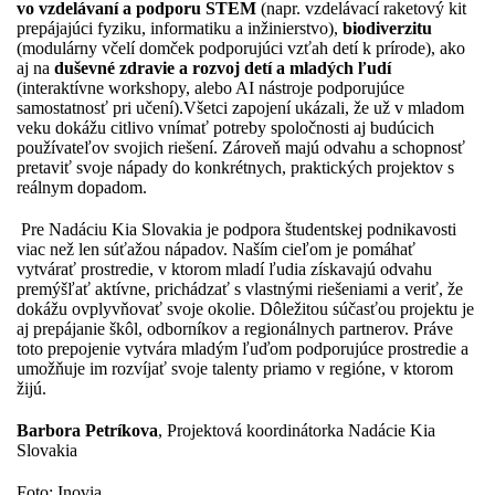
vo vzdelávaní a podporu STEM
(napr. vzdelávací raketový kit
prepájajúci fyziku, informatiku a inžinierstvo),
biodiverzitu
(modulárny včelí domček podporujúci vzťah detí k prírode), ako
aj na
duševné zdravie a rozvoj detí a mladých ľudí
(interaktívne workshopy, alebo AI nástroje podporujúce
samostatnosť pri učení).Všetci zapojení ukázali, že už v mladom
veku dokážu citlivo vnímať potreby spoločnosti aj budúcich
používateľov svojich riešení. Zároveň majú odvahu a schopnosť
pretaviť svoje nápady do konkrétnych, praktických projektov s
reálnym dopadom.
Pre Nadáciu Kia Slovakia je podpora študentskej podnikavosti
viac než len súťažou nápadov. Naším cieľom je pomáhať
vytvárať prostredie, v ktorom mladí ľudia získavajú odvahu
premýšľať aktívne, prichádzať s vlastnými riešeniami a veriť, že
dokážu ovplyvňovať svoje okolie. Dôležitou súčasťou projektu je
aj prepájanie škôl, odborníkov a regionálnych partnerov. Práve
toto prepojenie vytvára mladým ľuďom podporujúce prostredie a
umožňuje im rozvíjať svoje talenty priamo v regióne, v ktorom
žijú.
Barbora Petríkova
, Projektová koordinátorka Nadácie Kia
Slovakia
Foto: Inovia