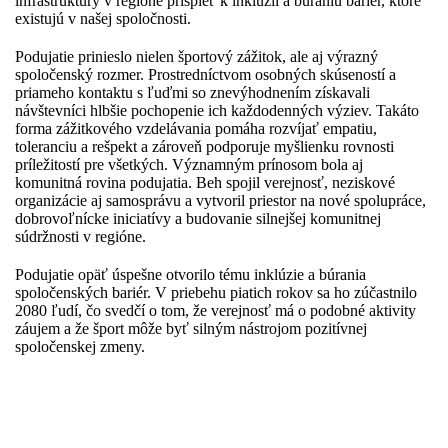
infraštruktúry v regióne prispieť k inklúzii a búraniu bariér, ktoré
existujú v našej spoločnosti.
Podujatie prinieslo nielen športový zážitok, ale aj výrazný
spoločenský rozmer. Prostredníctvom osobných skúseností a
priameho kontaktu s ľuďmi so znevýhodnením získavali
návštevníci hlbšie pochopenie ich každodenných výziev. Takáto
forma zážitkového vzdelávania pomáha rozvíjať empatiu,
toleranciu a rešpekt a zároveň podporuje myšlienku rovnosti
príležitostí pre všetkých. Významným prínosom bola aj
komunitná rovina podujatia. Beh spojil verejnosť, neziskové
organizácie aj samosprávu a vytvoril priestor na nové spolupráce,
dobrovoľnícke iniciatívy a budovanie silnejšej komunitnej
súdržnosti v regióne.
Podujatie opäť úspešne otvorilo tému inklúzie a búrania
spoločenských bariér. V priebehu piatich rokov sa ho zúčastnilo
2080 ľudí, čo svedčí o tom, že verejnosť má o podobné aktivity
záujem a že šport môže byť silným nástrojom pozitívnej
spoločenskej zmeny.