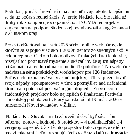
Podnikať, prinášať nové riešenia a meniť svoje okolie k lepšiemu
sa dá už počas strednej školy. Aj preto Nadácia Kia Slovakia už
druhý rok spolupracuje s organizáciou INOVIA na projekte
zameranom na podporu študentskej podnikavosti a angažovanosti
v Žilinskom kraji.
Projekt odštartoval na jeseň 2025 sériou online webinárov, do
ktorých sa zapojilo viac ako 1 200 študentov zo stredných škôl v
celom regióne. Cieľom bolo motivovať mladých ľudí k aktivite,
rozvíjať ich podnikavé myslenie a ukázať im, že aj ich nápady
môžu mať reálny dopad na komunitu či spoločnosť. Na webináre
nadviazala séria praktických workshopov pre 126 študentov.
Počas nich rozpracovávali vlastné projekty, učili sa prezentovať
svoje nápady, spolupracovať v tíme a premýšľať nad riešeniami,
ktoré majú potenciál posúvať región dopredu. Zo všetkých
študentských projektov bolo najlepších 8 finalistami Festivalu
študentskej podnikavosti, ktorý sa uskutočnil 19. mája 2026 v
priestoroch Novej synagógy v Žiline.
Nadácia Kia Slovakia mala zároveň tú česť byť súčasťou
odbornej poroty a hodnotiť 8 projektov – 4 podnikateľské a 4
verejnoprospešné. Už z týchto projektov bolo zrejmé, aké témy
medzi mladými ľuďmi rezonujú. Veľký dôraz kladú na
inovácie