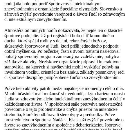
podujatia bolo podporiť športovcov s intelektuálnym
znevýhodnením z organizácie Špeciálne olympiády Slovensko a
zároveň zvýšiť povedomie verejnosti o živote ľudí so zdravotným
či intelektuálnym znevýhodnením.
Atmosféra od ranných hodín dokazovala, že nejde len o klasické
športové podujatie. Už pri registrácii bolo cítiť komunitného
ducha, ktorý spájal rodiny s deťmi, rekreačných bežcov,
skúsených športovcov aj ľudí, ktorí prišli jednoducho podporiť
dobrú myšlienku. Po bežeckej časti s dvomi traťami nasledoval
bohatý sprievodný program zameraný na vzdelávanie, pohyb a
zážitkové aktivity. Neziskové organizácie pripravili interaktívne
stanovištia, na ktorých si návštevníci mohli vyskúšať pohyb na
invalidnom vozíku, orientáciu bez zraku, základy posunkovej reči
či športové disciplíny prispôsobené ľuďom so znevýhodnením.
Práve tieto aktivity patrili medzi najsilnejšie momenty celého dňa.
Mnohí účastníci mali možnosť si uvedomiť, akým bariéram musia
ľudia so zdravotným alebo intelektuálnym znevýhodnením čeliť v
každodennom živote. V spoločnosti stále pretrváva nedostatočné
povedomie o tejto problematike a chýba priestor na autentické
stretnutia, ktoré by odbúravali stereotypy a predsudky. Práve
prostredníctvom športu sa Nadácia Kia snaží zvýšiť povedomie o
živote so znevýhodnením a spoločne s debarierizáciou športovej